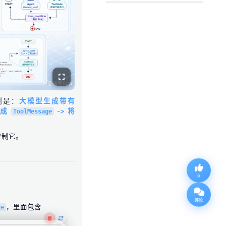
tool_call_id 一致？
制是：
大模型生成带有
生成
-> 将
ToolMessage
控制它。
0
评论
，里面包含
ge