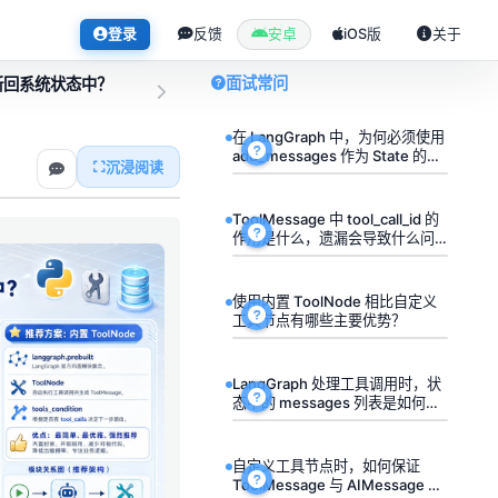
登录
反馈
安卓
iOS版
关于
面试常问
更新回系统状态中？
在 LangGraph 中，为何必须使用
add_messages 作为 State 的
沉浸阅读
reducer？
ToolMessage 中 tool_call_id 的
作用是什么，遗漏会导致什么问
题？
使用内置 ToolNode 相比自定义
工具节点有哪些主要优势？
LangGraph 处理工具调用时，状
态中的 messages 列表是如何流
转的？
自定义工具节点时，如何保证
ToolMessage 与 AIMessage 的