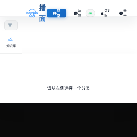
播
登
反
iOS
关
馈
版
于
录
面
知识库
请从左侧选择一个分类