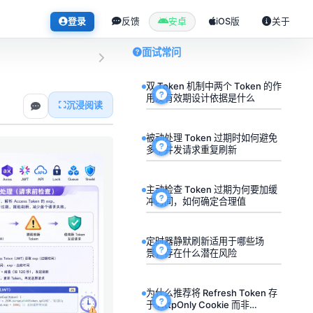
登录
反馈
安卓
iOS版
关于
面试常问
双 Token 机制中两个 Token 的作
用及有效期设计依据是什么
沉浸阅读
被动处理 Token 过期时如何避免
多个并发请求重复刷新
主动检查 Token 过期为何要加缓
冲时间，如何确定合理值
定时器静默刷新适用于哪些场
景，存在什么潜在风险
为什么推荐将 Refresh Token 存
于 HttpOnly Cookie 而非