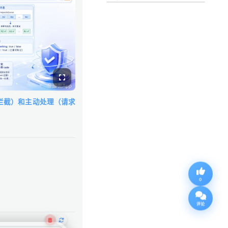
localStorage
拦截）
和
主动处理（请求
0
评论