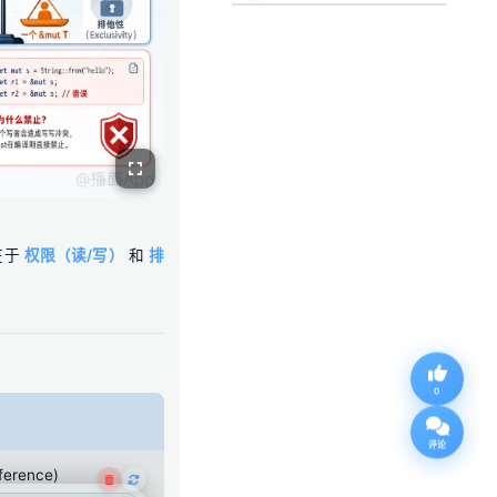
在于
权限（读/写）
和
排
0
评论
ference)