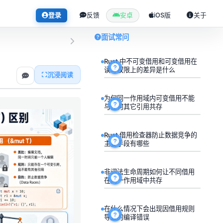
登录
反馈
安卓
iOS版
关于
面试常问
Rust 中不可变借用和可变借用在
读写权限上的差异是什么
沉浸阅读
为何同一作用域内可变借用不能
与任何其它引用共存
Rust 借用检查器防止数据竞争的
主要手段有哪些
非词法生命周期如何让不同借用
在同一作用域中共存
在什么情况下会出现因借用规则
导致的编译错误