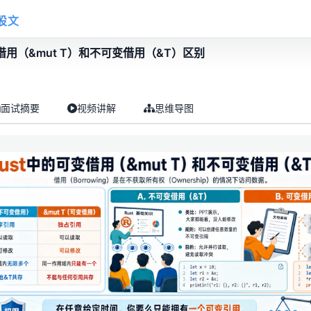
股文
变借用（&mut T）和不可变借用（&T）区别
面试摘要
视频讲解
思维导图