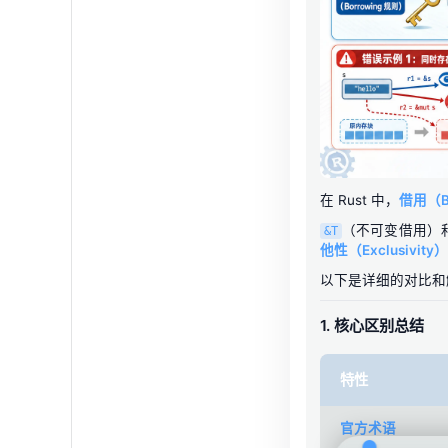
在 Rust 中，
借用（Bo
（不可变借用）
&T
他性（Exclusivity）
以下是详细的对比和
1. 核心区别总结
特性
官方术语