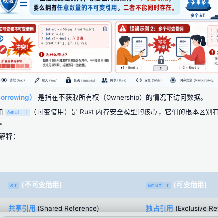
rrowing）
是指在不获取所有权（Ownership）的情况下访问数据。
和
（可变借用）是 Rust 内存安全模型的核心，它们的根本区别
&mut T
。
解释：
(不可变借用)
(可变借用)
&T
&mut T
共享引用
(Shared Reference)
独占引用
(Exclusive Re