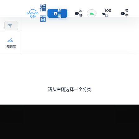
播
登
反
iOS
关
馈
版
于
录
面
知识库
请从左侧选择一个分类