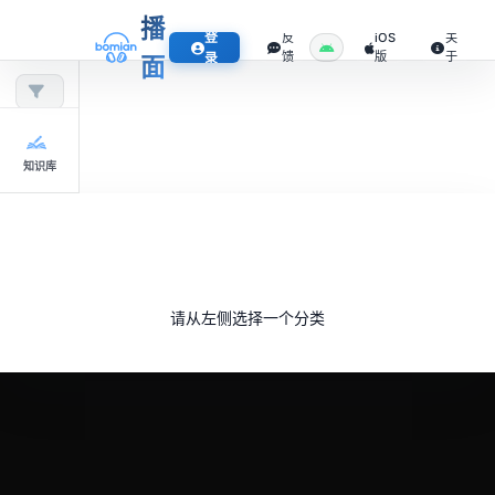
播
登
反
iOS
关
馈
版
于
录
面
知识库
请从左侧选择一个分类