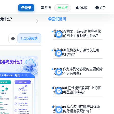
登录
反馈
安卓
iOS版
关于
面试常问
考虑什么？
微服务架构里，Java 原生序列化
被弃用的四个主要缺陷是什么？
沉浸阅读
评估序列化协议时，通常关注哪
几个关键维度？
JSON 作为序列化协议的主要优势
和明显不足有哪些？
Protobuf 在性能和兼容性上的优
势源自哪些设计特点？
Hessian 适合应用在哪些具体场
景，它的跨语言表现如何？