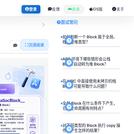
登录
反馈
安卓
iOS版
关于
面试常问
如何判断一个 Block 属于全局、
栈还是堆类型？
沉浸阅读
ARC 环境下哪些情形会让栈
Block 自动转为堆 Block？
在 MRC 中直接使用未拷贝的栈
Block 可能导致什么问题？
全局 Block 在什么条件下产生，
它的生命周期有何特点？
对不同类型的 Block 执行 copy 操
作会产生怎样的结果？