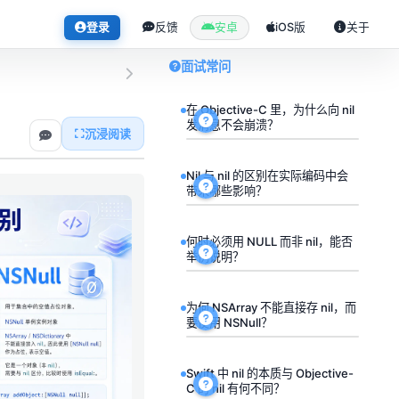
登录
反馈
安卓
iOS版
关于
面试常问
在 Objective-C 里，为什么向 nil
发消息不会崩溃？
沉浸阅读
Nil 与 nil 的区别在实际编码中会
带来哪些影响？
何时必须用 NULL 而非 nil，能否
举例说明？
为何 NSArray 不能直接存 nil，而
要使用 NSNull？
Swift 中 nil 的本质与 Objective-
C 的 nil 有何不同？