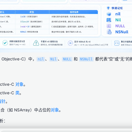
Objective-C）中，
、
、
和
都代表“空”或“无”
nil
Nil
NULL
NSNull
ctive-C
对象
。
ctive-C
类
。
指针
。
合（如 NSArray）中占位的
对象
。
析：