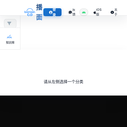
播
登
反
iOS
关
馈
版
于
录
面
知识库
请从左侧选择一个分类