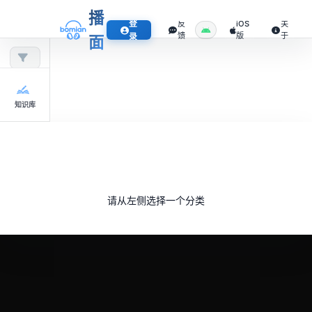
播
登
反
iOS
关
馈
版
于
录
面
知识库
请从左侧选择一个分类