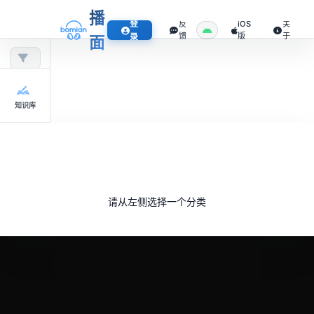
播
登
反
iOS
关
馈
版
于
录
面
知识库
请从左侧选择一个分类