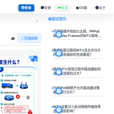
登录
反馈
安卓
iOS版
关于
面试常问
不同网络环境如以太网、PPPoE
和Jumbo Frames的MTU值有何
沉浸阅读
差异？
数据包超过路径MTU且允许分片
时，接收端如何完成重组？
路径MTU发现过程中路由器如何
通知发送端包过大？
为何IPv6网络不允许路由器对数
据包进行分片？
MTU设置过小会对网络传输效率
造成哪些影响？