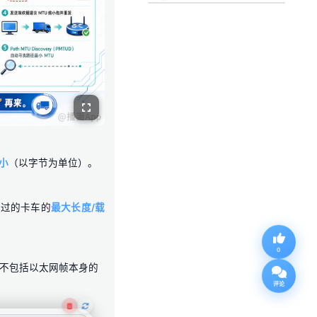
小
（以字节为单位）。
通过的卡车的
最大长度/载
0
不包括以太网帧本身的
评论