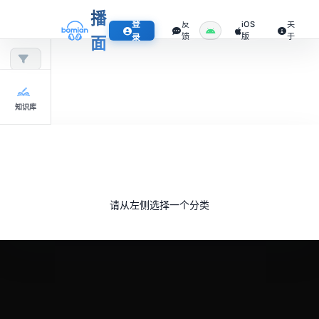
播
登
反
iOS
关
馈
版
于
录
面
知识库
请从左侧选择一个分类