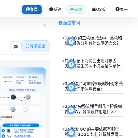
登录
反馈
安卓
iOS版
关于
面试常问
Go GC 的三色标记法中，黑色和
灰色对象分别有什么明确含义？
沉浸阅读
并发标记下为何会出现对象丢
失，其发生的两个必要条件是什
么？
Go 的混合写屏障如何破坏对象丢
失的条件来保障安全？
Go GC 完整流程里哪几个阶段需
要 STW，各阶段作用是什么？
Go 触发 GC 的主要依据有哪些，
默认的 GOGC 如何计算触发阈