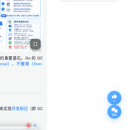
值？
性的重要基石。Go 的 GC
ional）、不整理（Non-
0
法来实现
并发标记
（即 GC
评论