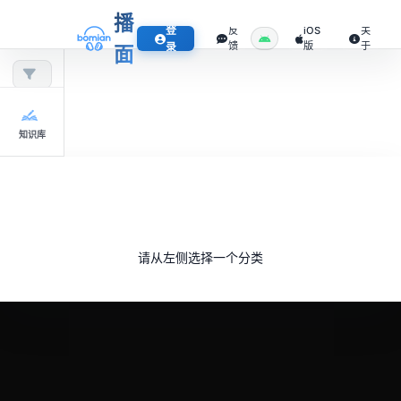
播
登
反
iOS
关
馈
版
于
录
面
知识库
请从左侧选择一个分类