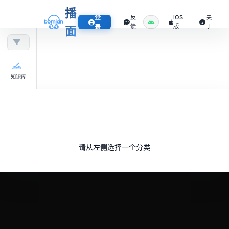
播
登
反
iOS
关
馈
版
于
录
面
知识库
请从左侧选择一个分类