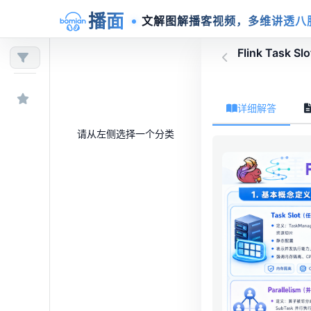
播面
文解图解播客视频，多维讲透八
Flink Task
详细解答
请从左侧选择一个分类