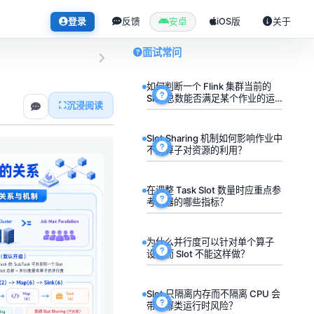
登录
反馈
安卓
iOS版
关于
面试常问
如何判断一个 Flink 集群当前的
Slot 总数能否满足某个作业的运
沉浸阅读
行要求？
Slot Sharing 机制如何影响作业中
不同算子对资源的利用？
在调整 Task Slot 数量时应重点参
考机器的哪些指标？
为什么并行度可以针对单个算子
设置而 Slot 不能这样做？
Slot 只隔离内存而不隔离 CPU 会
带来哪类运行时风险？