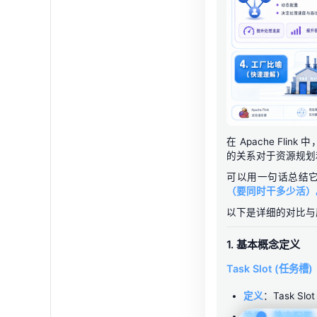
在 Apache Flink 中
的关系对于资源规划
可以用一句话总结
（要同时干多少活）
以下是详细的对比与
1. 基本概念定义
Task Slot (任务槽)
定义
：Task Slo
性质
：
静态配置