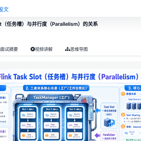
股文
 Slot（任务槽）与并行度（Parallelism）的关系
面试摘要
视频讲解
思维导图