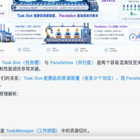
，
Task Slot（任务槽）
与
Parallelism（并行度）
是两个容易混淆但至
和性能调优非常关键。
它们的关系：
Task Slot 是静态的资源容量（有多少个坑位），而 Parall
。
原理解析：
t 是
TaskManager（工作进程）
中的资源切片。
。