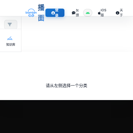
播
登
反
iOS
关
馈
版
于
录
面
知识库
请从左侧选择一个分类