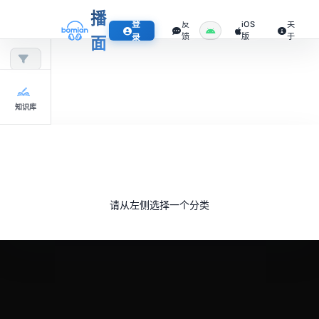
播
登
反
iOS
关
馈
版
于
录
面
知识库
请从左侧选择一个分类