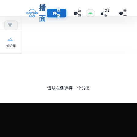
播
登
反
iOS
关
馈
版
于
录
面
知识库
请从左侧选择一个分类