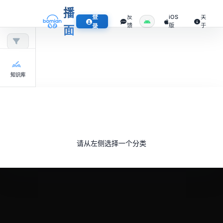
播
登
反
iOS
关
馈
版
于
录
面
知识库
请从左侧选择一个分类