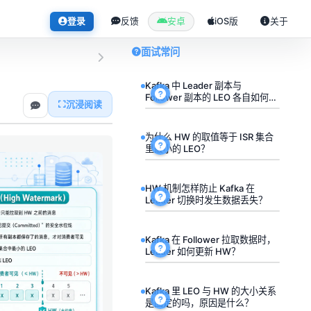
登录
反馈
安卓
iOS版
关于
面试常问
Kafka 中 Leader 副本与
Follower 副本的 LEO 各自如何变
沉浸阅读
化？
为什么 HW 的取值等于 ISR 集合
里最小的 LEO？
HW 机制怎样防止 Kafka 在
Leader 切换时发生数据丢失？
Kafka 在 Follower 拉取数据时，
Leader 如何更新 HW？
Kafka 里 LEO 与 HW 的大小关系
是固定的吗，原因是什么？