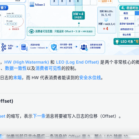
中，
HW (High Watermark)
和
LEO (Log End Offset)
是两个非常核心的
）
、
数据一致性
以及
消费者可见性
的控制。
表日志的
末端
，而 HW 代表消费者能读到的
安全水位线
。
ffset)
set
的缩写，表示
下一条
消息将要被写入日志的位移（Offset）。
置
：如果当前日志中最后一条消息的 Offset 是 9，那么 LEO 就是 10。