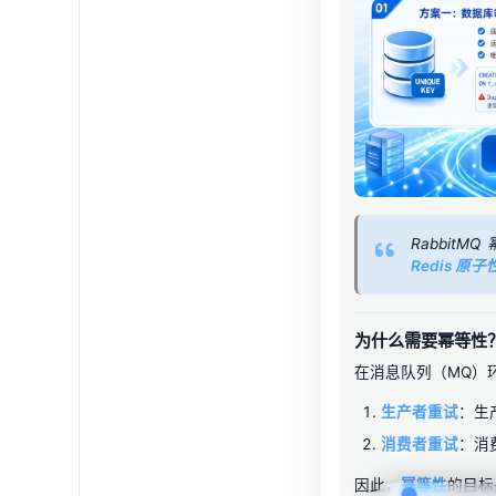
RabbitM
Redis 原子
为什么需要幂等性
在消息队列（MQ）
生产者重试
：生
消费者重试
：消
因此，
幂等性
的目标