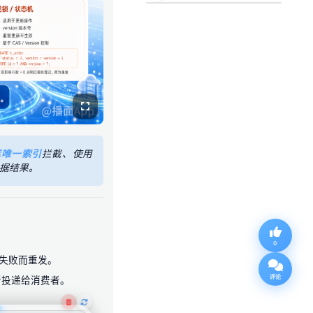
库唯一索引
拦截、使用
据结果。
0
为失败而重发。
评论
重新投递给消费者。
。