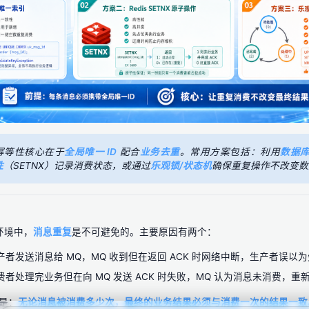
Q 幂等性核心在于
全局唯一 ID
配合
业务去重
。常用方案包括：利用
数据
性
（SETNX）记录消费状态，或通过
乐观锁/状态机
确保重复操作不改变数
？
环境中，
消息重复
是不可避免的。主要原因有两个：
产者发送消息给 MQ，MQ 收到但在返回 ACK 时网络中断，生产者误以
费者处理完业务但在向 MQ 发送 ACK 时失败，MQ 认为消息未消费，
是：
无论消息被消费多少次，最终的业务结果必须与消费一次的结果一致