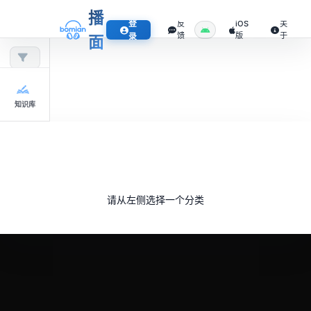
播
登
反
iOS
关
馈
版
于
录
面
知识库
请从左侧选择一个分类