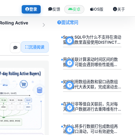
登录
反馈
安卓
iOS版
关于
面试常问
ng Active
Spark SQL中为什么不支持在滑动
窗口函数里直接使用DISTINCT去
沉浸阅读
重？
用自关联计算滚动时间区间的数
据时，可能会遇到哪些性能瓶
颈？
如何利用数组函数和窗口函数组
合来替代大表关联，完成滚动去
重统计？
在执行非等值自关联前，先对每
天的用户数据进行去重降维有什
么作用？
为什么将多行数据打包成数组再
进行窗口滑动，可以有效避免