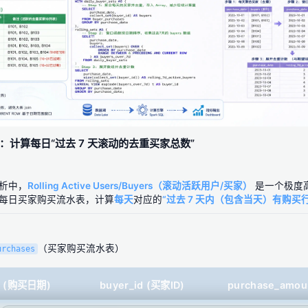
面试题：计算每日“过去 7 天滚动的去重买家总数”
析中，
Rolling Active Users/Buyers（滚动活跃用户/买家）
是一个极度
每日买家购买流水表，计算
每天
对应的
“过去 7 天内（包含当天）有购买
（买家购买流水表）
urchases
te (购买日期)
buyer_id (买家ID)
purchase_amo