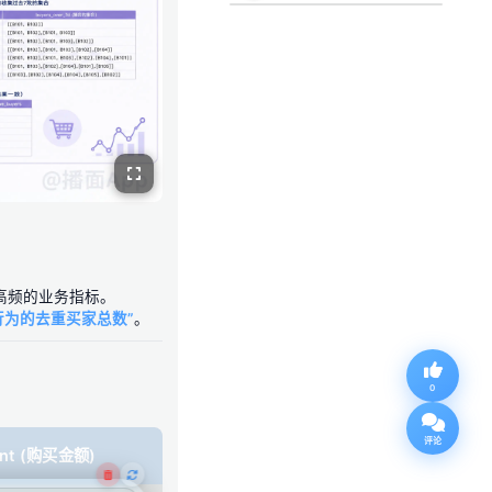
Shuffle？
高频的业务指标。
行为的去重买家总数”
。
0
评论
unt (购买金额)