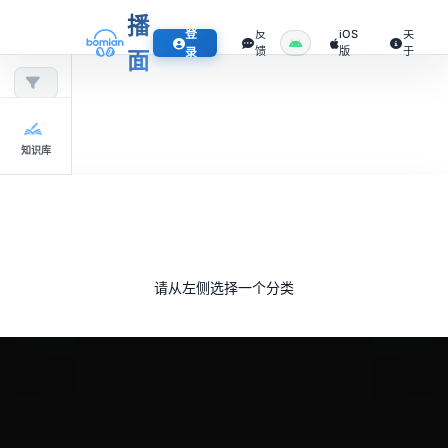
播
登
反
iOS
关
馈
版
于
录
面
知识库
请从左侧选择一个分类