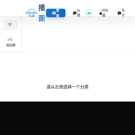
播
登
反
iOS
关
馈
版
于
录
面
知识库
请从左侧选择一个分类