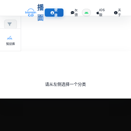
播
登
反
iOS
关
馈
版
于
录
面
知识库
请从左侧选择一个分类