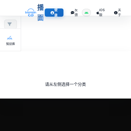
播
登
反
iOS
关
馈
版
于
录
面
知识库
请从左侧选择一个分类