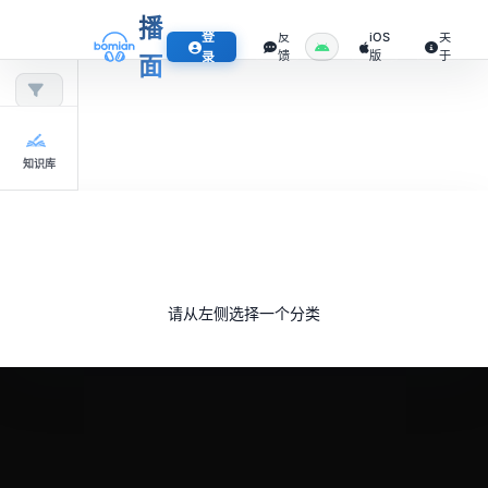
播
登
反
iOS
关
馈
版
于
录
面
知识库
请从左侧选择一个分类