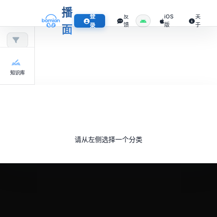
播
登
反
iOS
关
馈
版
于
录
面
知识库
请从左侧选择一个分类