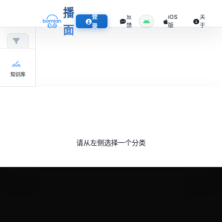
播
登
反
iOS
关
馈
版
于
录
面
知识库
请从左侧选择一个分类