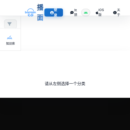
播
登
反
iOS
关
馈
版
于
录
面
知识库
请从左侧选择一个分类