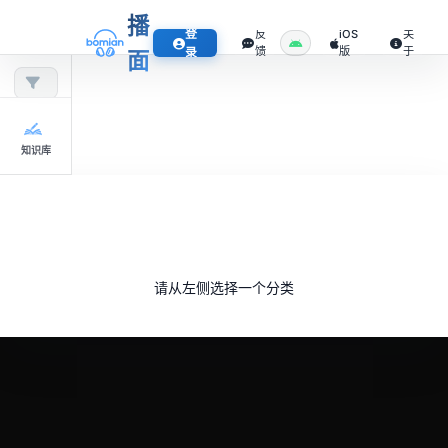
播
登
反
iOS
关
馈
版
于
录
面
知识库
请从左侧选择一个分类