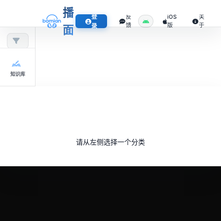
播
登
反
iOS
关
馈
版
于
录
面
知识库
请从左侧选择一个分类