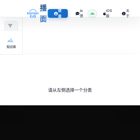
播
登
反
iOS
关
馈
版
于
录
面
知识库
请从左侧选择一个分类