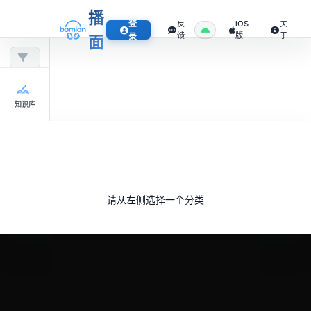
播
登
反
iOS
关
馈
版
于
录
面
知识库
请从左侧选择一个分类