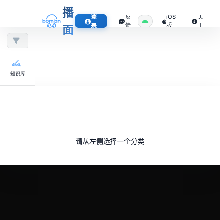
播
登
反
iOS
关
馈
版
于
录
面
知识库
请从左侧选择一个分类