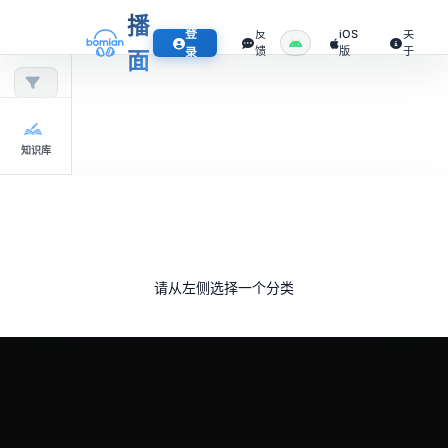
播
登
反
iOS
关
馈
版
于
录
面
知识库
请从左侧选择一个分类