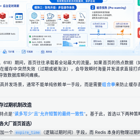
1、618）期间，首页往往承载着全站最大的流量。如果首页的热点数据
在缓存中突然失效（过期或被淘汰），会导致瞬时海量并发请求直接打
导致数据库瞬间瘫痪。
高并发场景，通常不能单纯依赖单一手段，而是需要
组合拳
来防止缓存
缓存过期机制改造
特点是
“读多写少”
且
“允许短暂的最终一致性”
。基于此，首选以下两种策
，各大厂首页首选）
中增加一个
（逻辑过期时间）字段，而 Redis 本身的物理过
expire_time
。