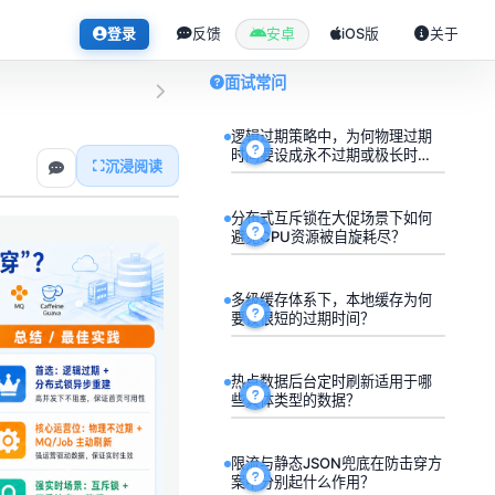
登录
反馈
安卓
iOS版
关于
面试常问
逻辑过期策略中，为何物理过期
时间要设成永不过期或极长时
沉浸阅读
间？
分布式互斥锁在大促场景下如何
避免CPU资源被自旋耗尽？
多级缓存体系下，本地缓存为何
要设很短的过期时间？
热点数据后台定时刷新适用于哪
些具体类型的数据？
限流与静态JSON兜底在防击穿方
案中分别起什么作用？