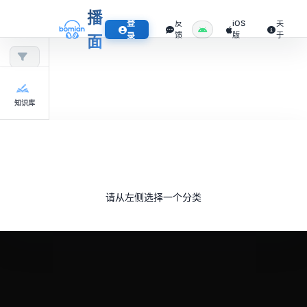
播
登
反
iOS
关
馈
版
于
录
面
知识库
请从左侧选择一个分类