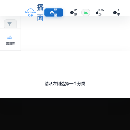
播
登
反
iOS
关
馈
版
于
录
面
知识库
请从左侧选择一个分类