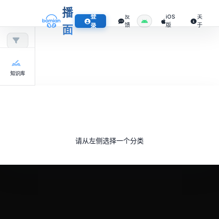
播
登
反
iOS
关
馈
版
于
录
面
知识库
请从左侧选择一个分类