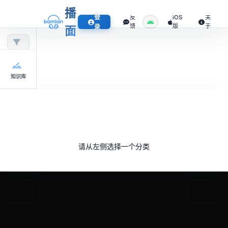
播
登
反
iOS
关
馈
版
于
录
面
知识库
请从左侧选择一个分类