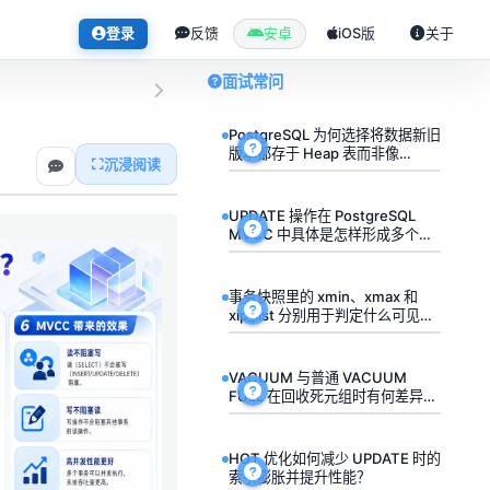
登录
反馈
安卓
iOS版
关于
面试常问
PostgreSQL 为何选择将数据新旧
版本都存于 Heap 表而非像
沉浸阅读
InnoDB 那样用 Undo Log？
UPDATE 操作在 PostgreSQL
MVCC 中具体是怎样形成多个数
据版本的？
事务快照里的 xmin、xmax 和
xip_list 分别用于判定什么可见性
条件？
VACUUM 与普通 VACUUM
FULL 在回收死元组时有何差异，
各适用于哪些场景？
HOT 优化如何减少 UPDATE 时的
索引膨胀并提升性能？