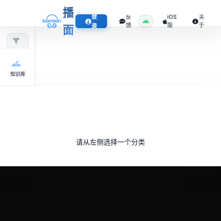
播
登
反
iOS
关
馈
版
于
录
面
知识库
请从左侧选择一个分类