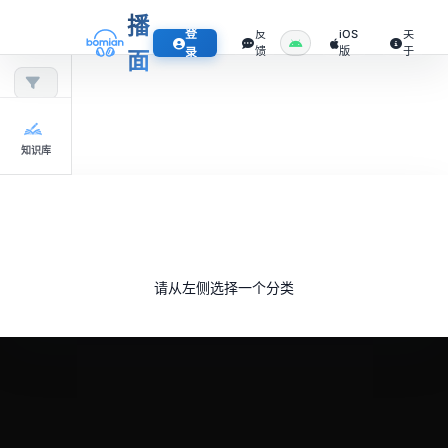
播
登
反
iOS
关
馈
版
于
录
面
知识库
请从左侧选择一个分类