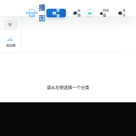
播
登
反
iOS
关
馈
版
于
录
面
知识库
请从左侧选择一个分类