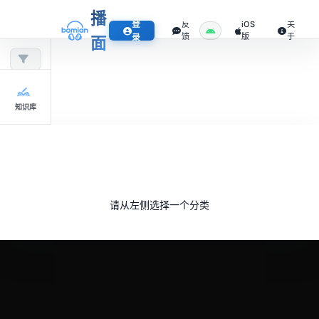
播
登
反
iOS
关
馈
版
于
录
面
知识库
请从左侧选择一个分类